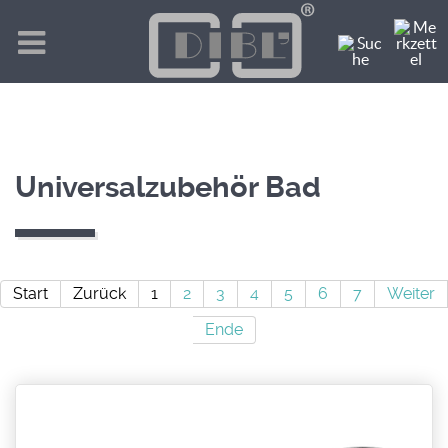
Universalzubehör Bad
Start
Zurück
1
2
3
4
5
6
7
Weiter
Ende