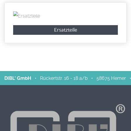
Ersatzteile
DIBL' GmbH
•
Rückertstr. 16 - 18 a/b
•
58675
Hemer