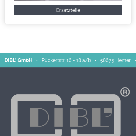
Ersatzteile
DIBL' GmbH
•
Rückertstr. 16 - 18 a/b
•
58675
Hemer