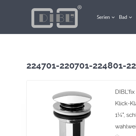
Serien
Bad
224701-220701-224801-2
DIBL'fi
Klick-K
1¼", sch
wahlwei