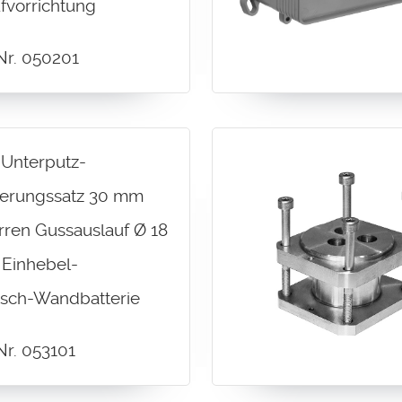
fvorrichtung
-Nr. 050201
x Unterputz-
gerungssatz 30 mm
rren Gussauslauf Ø 18
Einhebel-
sch-Wandbatterie
Nr. 053101