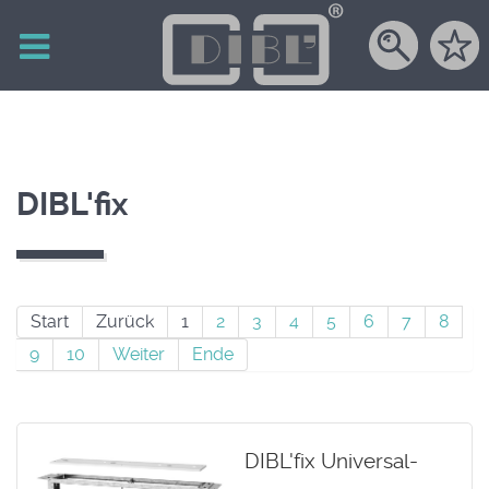
DIBL'fix
Start
Zurück
1
2
3
4
5
6
7
8
9
10
Weiter
Ende
DIBL'fix Universal-