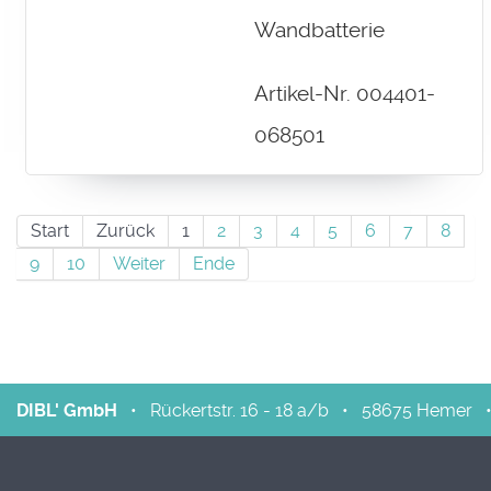
Wandbatterie
Artikel-Nr. 004401-
068501
Start
Zurück
1
2
3
4
5
6
7
8
9
10
Weiter
Ende
DIBL' GmbH
•
Rückertstr. 16 - 18 a/b
•
58675
Hemer