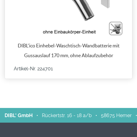
DIBL'ico Einhebel-Waschtisch-Wandbatterie mit
Gussauslauf 170 mm, ohne Ablaufzubehör
Artikel-Nr. 224701
DIBL' GmbH
•
Rückertstr. 16 - 18 a/b
•
58675
Hemer