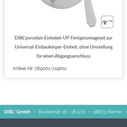
DIBL'porcelain Einhebel-UP-Fertigmontageset zur
Universal-Einbaukörper-Einheit, ohne Umstellung
für einen Abgangsanschluss
Artikel-Nr. 769001-​719001
DIBL' GmbH
•
Rückertstr. 16 - 18 a/b
•
58675
Hemer