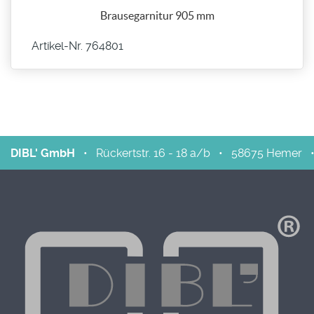
Brausegarnitur 905 mm
Artikel-Nr. 764801
DIBL' GmbH
•
Rückertstr. 16 - 18 a/b
•
58675
Hemer