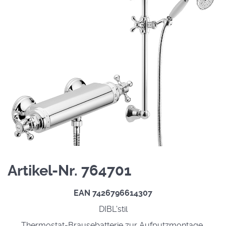
Artikel-Nr. 764701
EAN 7426796614307
DIBL'stil
Thermostat-Brausebatterie zur Aufputzmontage,