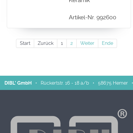
Keramik
Artikel-Nr. 992600
Start
Zurück
1
2
Weiter
Ende
DIBL' GmbH
•
Rückertstr. 16 - 18 a/b
•
58675
Hemer