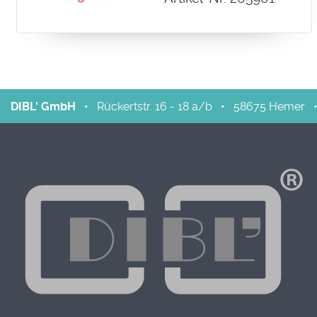
DIBL' GmbH
•
Rückertstr. 16 - 18 a/b
•
58675
Hemer